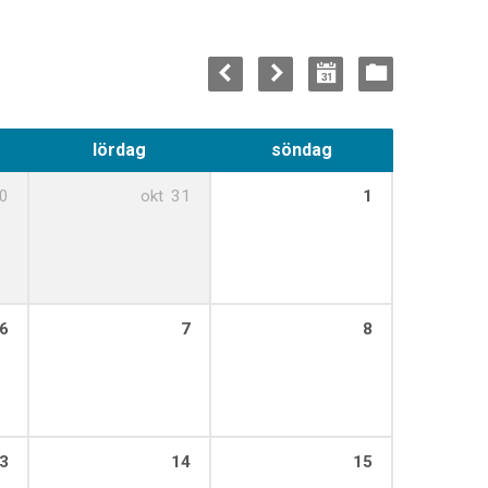
lördag
söndag
0
okt
31
1
6
7
8
3
14
15