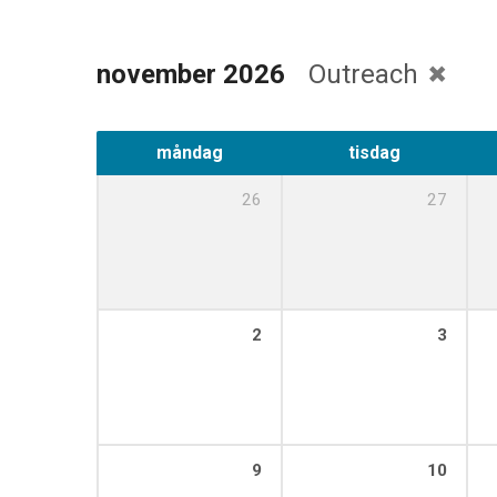
november 2026
Outreach
måndag
tisdag
26
27
2
3
9
10