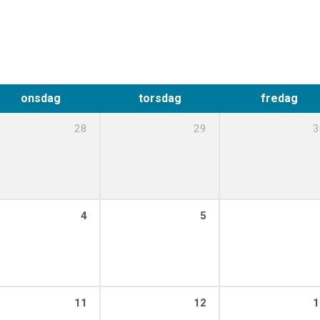
onsdag
torsdag
fredag
28
29
3
4
5
11
12
1