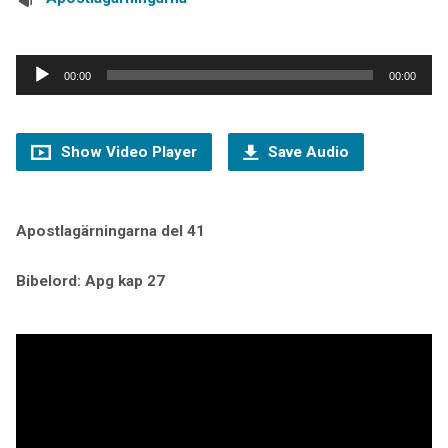
Ljudspelare
00:00
00:00
Show Video Player
Save Audio
Apostlagärningarna del 41
Bibelord:
Apg kap 27