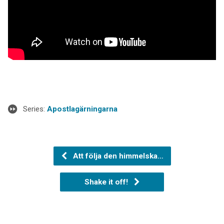
Series:
Apostlagärningarna
Att följa den himmelska…
Shake it off!