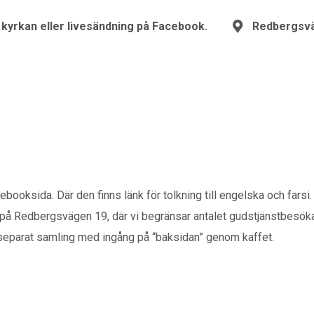
I kyrkan eller livesändning på Facebook.
Redbergsv
ebooksida. Där den finns länk för tolkning till engelska och farsi.
n på Redbergsvägen 19, där vi begränsar antalet gudstjänstbesö
n separat samling med ingång på “baksidan” genom kaffet.