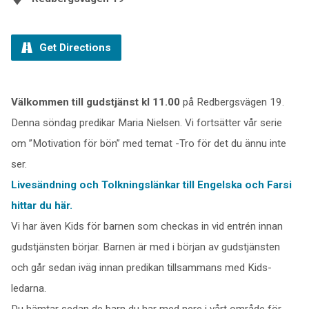
Get Directions
Välkommen till gudstjänst kl 11.00
på Redbergsvägen 19.
Denna söndag predikar Maria Nielsen. Vi fortsätter vår serie
om ”Motivation för bön” med temat -Tro för det du ännu inte
ser.
Livesändning och Tolkningslänkar till Engelska och Farsi
hittar du här.
Vi har även Kids för barnen som checkas in vid entrén innan
gudstjänsten börjar. Barnen är med i början av gudstjänsten
och går sedan iväg innan predikan tillsammans med Kids-
ledarna.
Du hämtar sedan de barn du har med nere i vårt område för