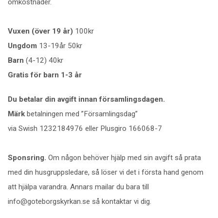
omkostnader.
Vuxen (över 19 år)
100kr
Ungdom
13-19år 50kr
Barn
(4-12) 40kr
Gratis för barn 1-3 år
Du betalar din avgift innan församlingsdagen.
Märk
betalningen med ”Församlingsdag”
via Swish 1232184976 eller Plusgiro 166068-7
Sponsring.
Om någon behöver hjälp med sin avgift så prata
med din husgruppsledare, så löser vi det i första hand genom
att hjälpa varandra. Annars mailar du bara till
info@goteborgskyrkan.se så kontaktar vi dig.