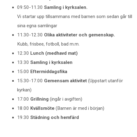
09:50-11.30
Samling i kyrksalen.
Vi startar upp tillsammans med barnen som sedan går till
sina egna samlingar
11.30-12.30
Olika aktiviteter och gemenskap.
Kubb, frisbee, fotboll, bad m.m.
12.30
Lunch (medhavd mat)
13.30
Samling i kyrksalen
15.00
Eftermiddagsfika
15.30-17.00
Gemensam aktivitet
(Uppstart utanför
kyrkan)
17.00
Grillning
(ingår i avgiften)
18.00
Kvällsmöte
(Barnen är med i början)
19.30
Städning och hemfärd