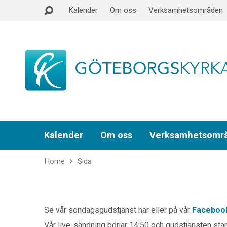
Kalender
Om oss
Verksamhetsområden
Kalender
Om oss
Verksamhetsomr
Home
Sida
Se vår söndagsgudstjänst här eller på vår
Facebook
Vår live-sändning börjar 14:50 och gudstjänsten star