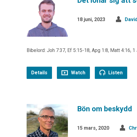
Det lönar sig att 
18 juni, 2023
David
Bibelord: Joh 7:37, Ef 5:15-18, Apg 1:8, Matt 4:16, 1 
Details
Watch
Listen
Bön om beskydd
15 mars, 2020
Chr