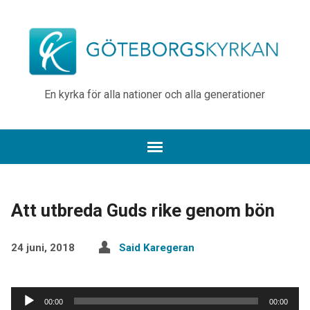
En kyrka för alla nationer och alla generationer
Att utbreda Guds rike genom bön
24 juni, 2018
Said Karegeran
Ljudspelare
00:00
00:00