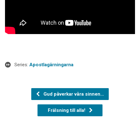
Series:
Apostlagärningarna
Gud påverkar våra sinnen…
Frälsning till alla!