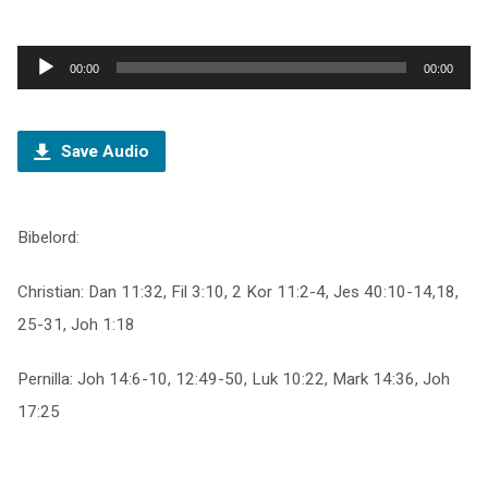
Ljudspelare
00:00
00:00
Save Audio
Bibelord:
Christian: Dan 11:32, Fil 3:10, 2 Kor 11:2-4, Jes 40:10-14,18,
25-31, Joh 1:18
Pernilla: Joh 14:6-10, 12:49-50, Luk 10:22, Mark 14:36, Joh
17:25