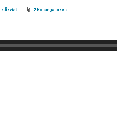
er Åkvist
2 Konungaboken