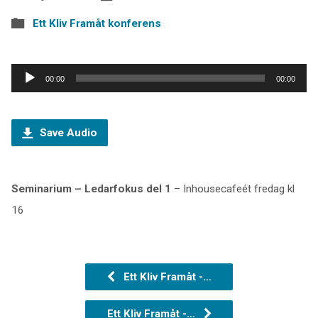
Ett Kliv Framåt konferens
Ljudspelare
00:00
00:00
Save Audio
Seminarium – Ledarfokus del 1
– Inhousecafeét fredag kl
16
Ett Kliv Framåt -…
Ett Kliv Framåt -…