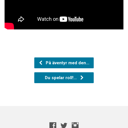
På äventyr med den…
Du spelar roll!…