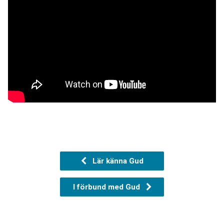
Lär känna Gud
I förbund med Gud