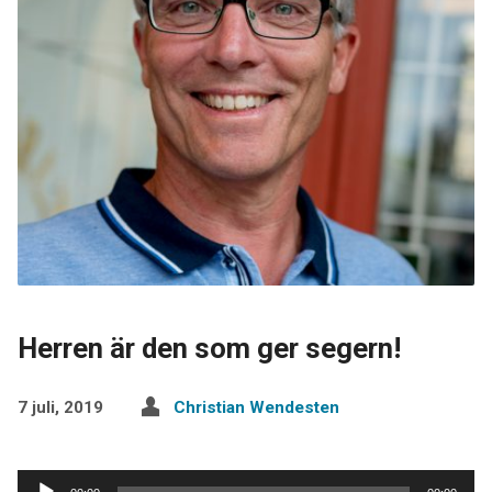
Herren är den som ger segern!
7 juli, 2019
Christian Wendesten
Ljudspelare