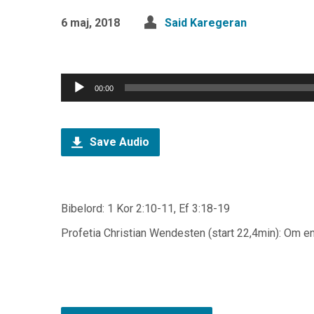
6 maj, 2018
Said Karegeran
Ljudspelare
00:00
Save Audio
Bibelord: 1 Kor 2:10-11, Ef 3:18-19
Profetia Christian Wendesten (start 22,4min): Om en 