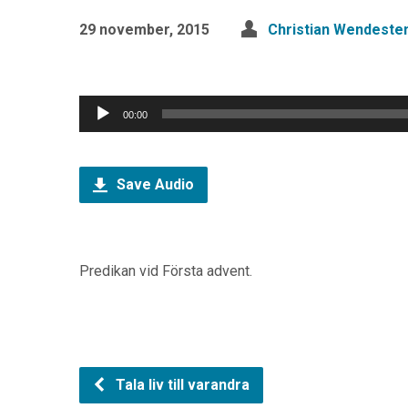
29 november, 2015
Christian Wendeste
Ljudspelare
00:00
Save Audio
Predikan vid Första advent.
Tala liv till varandra