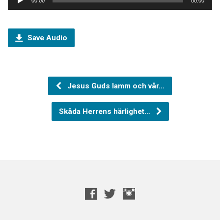
00:00
00:00
Save Audio
Jesus Guds lamm och vår…
Skåda Herrens härlighet…