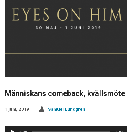
Människans comeback, kvällsmöte
1 juni, 2019
Samuel Lundgren
Ljudspelare