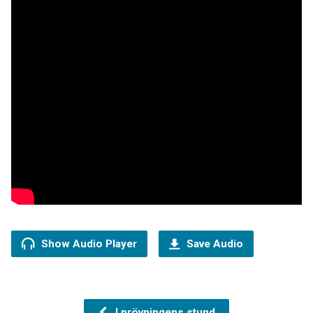
Show Audio Player
Save Audio
I prövningens stund