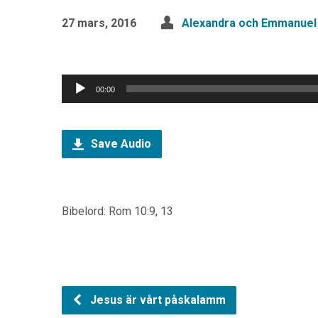
27 mars, 2016
Alexandra och Emmanuel 
Ljudspelare
00:00
Save Audio
Bibelord: Rom 10:9, 13
Jesus är vårt påskalamm