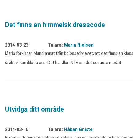
Det finns en himmelsk dresscode
2014-03-23
Talare:
Maria Nielsen
Maria förklarar, bland annat från kolosserbrevet, att det finns en klassis
dräkt vi kan ikläda oss. Det handlar INTE om det senaste modet.
Utvidga ditt område
2014-03-16
Talare:
Håkan Gniste
Håkan undervisar om att vi inte ska känna oss oälskade och förkastade.