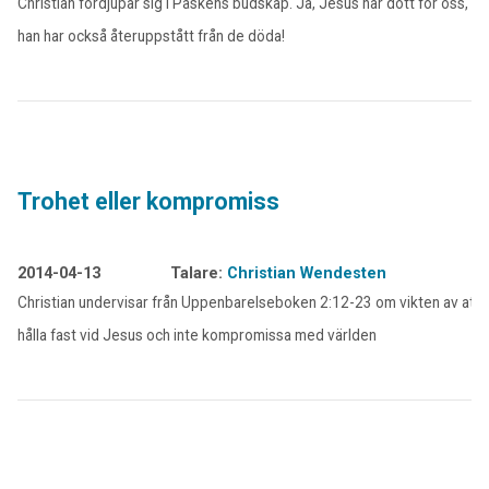
Christian fördjupar sig i Påskens budskap. Ja, Jesus har dött för oss, m
han har också återuppstått från de döda!
Trohet eller kompromiss
2014-04-13
Talare:
Christian Wendesten
Christian undervisar från Uppenbarelseboken 2:12-23 om vikten av att
hålla fast vid Jesus och inte kompromissa med världen