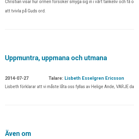
Christian visar hur ormen försöker smyga sig in i vårt tankeliv och få oss
att tvivla på Guds ord.
Uppmuntra, uppmana och utmana
2014-07-27
Talare:
Lisbeth Esselgren Ericsson
Lisbeth förklarar att vi måste låta oss fyllas av Helige Ande, VARJE dag.
Även om