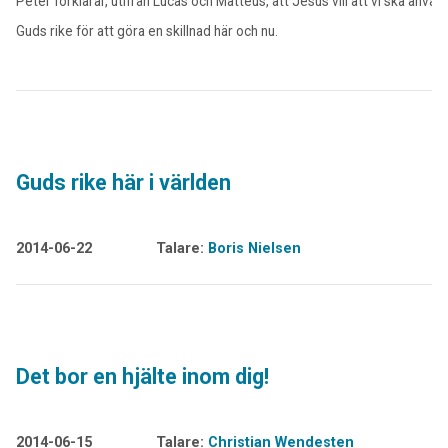
Peter förklarar, utifrån Lucas och Matteus, att Jesus vill att vi ska använ
Guds rike för att göra en skillnad här och nu.
Guds rike här i världen
2014-06-22
Talare:
Boris Nielsen
Det bor en hjälte inom dig!
2014-06-15
Talare:
Christian Wendesten