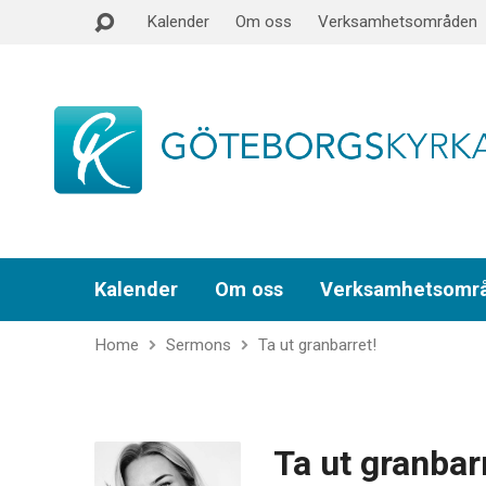
Kalender
Om oss
Verksamhetsområden
Kalender
Om oss
Verksamhetsomr
Home
Sermons
Ta ut granbarret!
Ta ut granbar