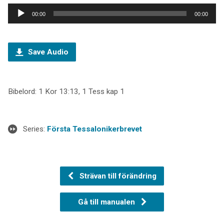
Ljudspelare
00:00
00:00
Save Audio
Bibelord: 1 Kor 13:13, 1 Tess kap 1
Series:
Första Tessalonikerbrevet
Strävan till förändring
Gå till manualen