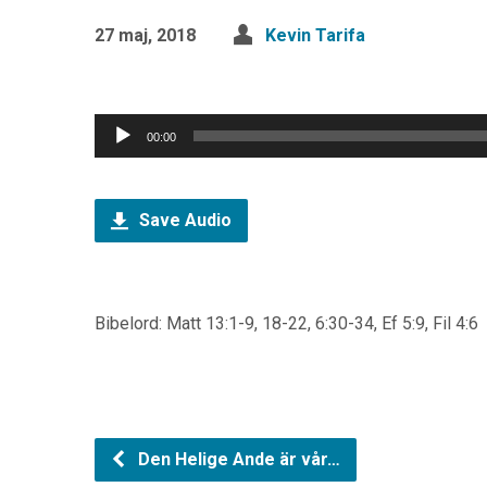
27 maj, 2018
Kevin Tarifa
Ljudspelare
00:00
Save Audio
Bibelord: Matt 13:1-9, 18-22, 6:30-34, Ef 5:9, Fil 4:6
Den Helige Ande är vår…