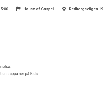
15:00
House of Gospel
Redbergsvägen 19
gnelse.
t en trappa ner på Kids.