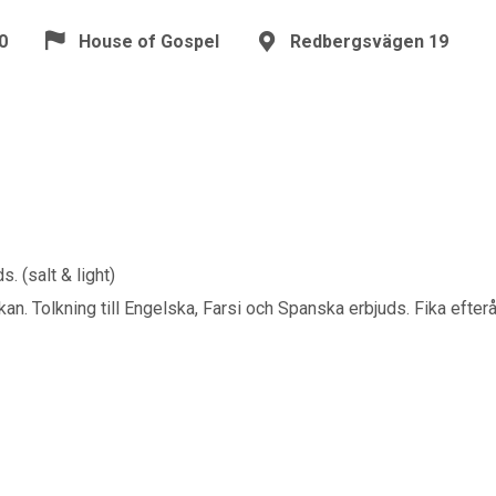
0
House of Gospel
Redbergsvägen 19
 (salt & light)
n. Tolkning till Engelska, Farsi och Spanska erbjuds. Fika efterå