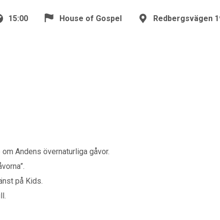
15:00
House of Gospel
Redbergsvägen 1
e om Andens övernaturliga gåvor.
vorna”.
änst på Kids.
l.