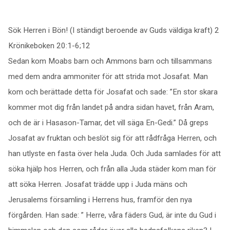
Sök Herren i Bön! (I ständigt beroende av Guds väldiga kraft) 2
Krönikeboken 20:1-6;12
Sedan kom Moabs barn och Ammons barn och tillsammans
med dem andra ammoniter för att strida mot Josafat. Man
kom och berättade detta för Josafat och sade: ”En stor skara
kommer mot dig från landet på andra sidan havet, från Aram,
och de är i Hasason-Tamar, det vill säga En-Gedi.” Då greps
Josafat av fruktan och beslöt sig för att rådfråga Herren, och
han utlyste en fasta över hela Juda. Och Juda samlades för att
söka hjälp hos Herren, och från alla Juda städer kom man för
att söka Herren. Josafat trädde upp i Juda mäns och
Jerusalems församling i Herrens hus, framför den nya
förgården. Han sade: ” Herre, våra fäders Gud, är inte du Gud i