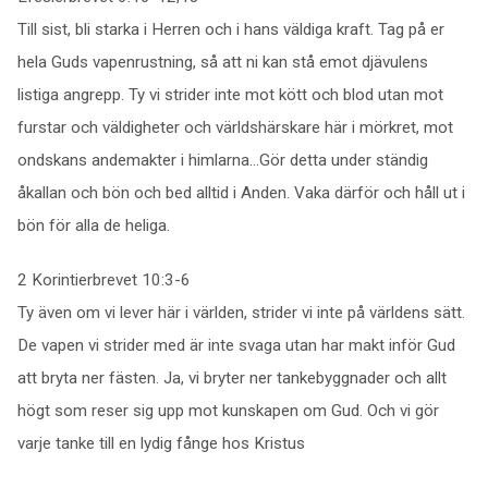
Till sist, bli starka i Herren och i hans väldiga kraft. Tag på er
hela Guds vapenrustning, så att ni kan stå emot djävulens
listiga angrepp. Ty vi strider inte mot kött och blod utan mot
furstar och väldigheter och världshärskare här i mörkret, mot
ondskans andemakter i himlarna…Gör detta under ständig
åkallan och bön och bed alltid i Anden. Vaka därför och håll ut i
bön för alla de heliga.
2 Korintierbrevet 10:3-6
Ty även om vi lever här i världen, strider vi inte på världens sätt.
De vapen vi strider med är inte svaga utan har makt inför Gud
att bryta ner fästen. Ja, vi bryter ner tankebyggnader och allt
högt som reser sig upp mot kunskapen om Gud. Och vi gör
varje tanke till en lydig fånge hos Kristus