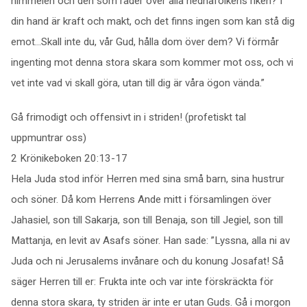
himmelen och den som råder över alla hednafolkens riken? I
din hand är kraft och makt, och det finns ingen som kan stå dig
emot…Skall inte du, vår Gud, hålla dom över dem? Vi förmår
ingenting mot denna stora skara som kommer mot oss, och vi
vet inte vad vi skall göra, utan till dig är våra ögon vända.”
Gå frimodigt och offensivt in i striden! (profetiskt tal
uppmuntrar oss)
2 Krönikeboken 20:13-17
Hela Juda stod inför Herren med sina små barn, sina hustrur
och söner. Då kom Herrens Ande mitt i församlingen över
Jahasiel, son till Sakarja, son till Benaja, son till Jegiel, son till
Mattanja, en levit av Asafs söner. Han sade: ”Lyssna, alla ni av
Juda och ni Jerusalems invånare och du konung Josafat! Så
säger Herren till er: Frukta inte och var inte förskräckta för
denna stora skara, ty striden är inte er utan Guds. Gå i morgon