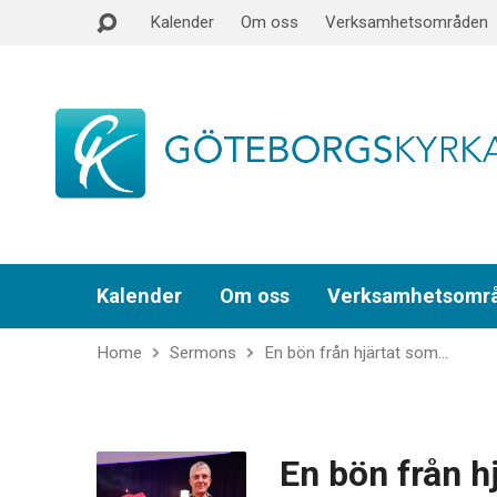
Kalender
Om oss
Verksamhetsområden
Kalender
Om oss
Verksamhetsomr
Home
Sermons
En bön från hjärtat som…
En bön från h