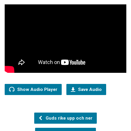
Show Audio Player
Save Audio
Guds rike upp och ner