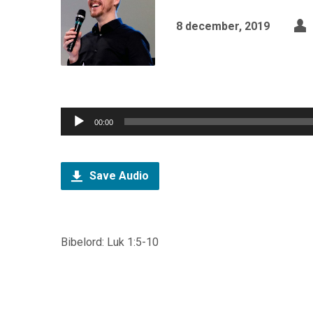
8 december, 2019
Ljudspelare
00:00
Save Audio
Bibelord: Luk 1:5-10