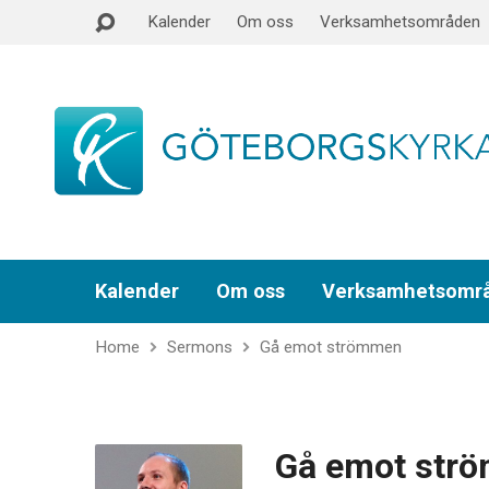
Kalender
Om oss
Verksamhetsområden
Kalender
Om oss
Verksamhetsomr
Home
Sermons
Gå emot strömmen
Gå emot str