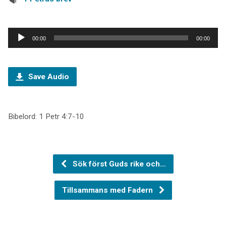
Ljudspelare
00:00
00:00
Save Audio
Bibelord: 1 Petr 4:7-10
Sök först Guds rike och…
Tillsammans med Fadern