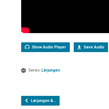
Show Audio Player
Save Audio
Series:
Lärjungen
Lärjungen &…