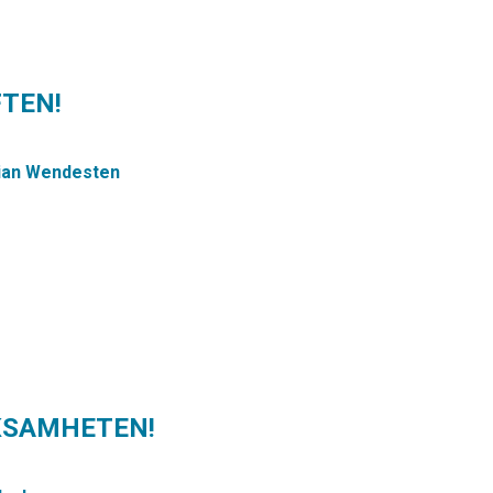
FTEN!
tian Wendesten
CKSAMHETEN!