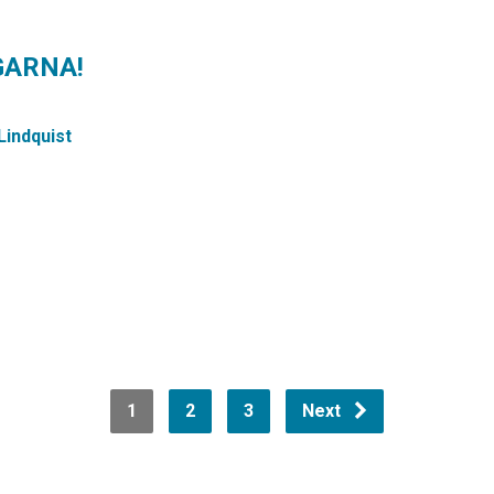
GARNA!
Lindquist
1
2
3
Next