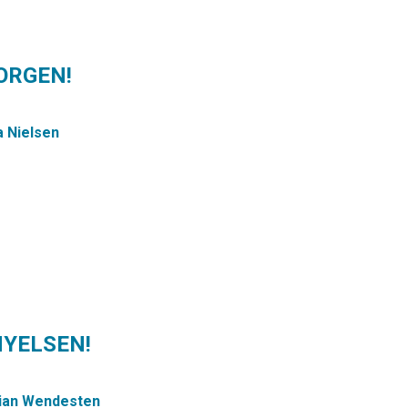
SORGEN!
a Nielsen
NYELSEN!
tian Wendesten