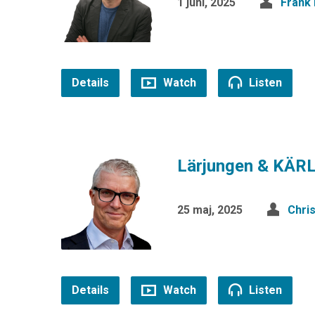
1 juni, 2025
Frank
Details
Watch
Listen
Lärjungen & KÄR
25 maj, 2025
Chri
Details
Watch
Listen