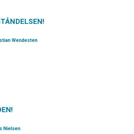
PSTÅNDELSEN!
istian Wendesten
DEN!
s Nielsen