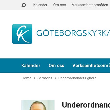
Kalender
Om oss
Verksamhetsområden
Kalender
Om oss
Verksamhetsomr
Home
Sermons
Underordnandets glädje
Underordnand