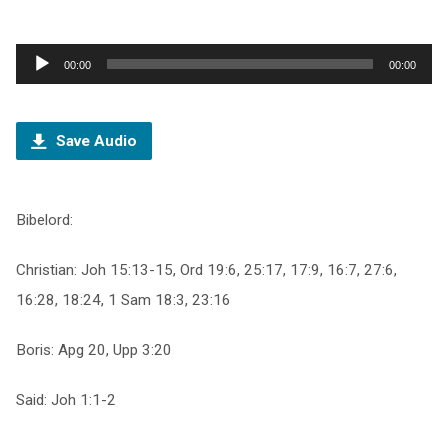
Ljudspelare
00:00
00:00
Save Audio
Bibelord:
Christian: Joh 15:13-15, Ord 19:6, 25:17, 17:9, 16:7, 27:6,
16:28, 18:24, 1 Sam 18:3, 23:16
Boris: Apg 20, Upp 3:20
Said: Joh 1:1-2