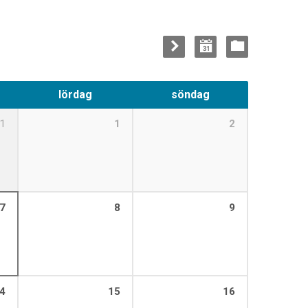
lördag
söndag
1
1
2
7
8
9
4
15
16