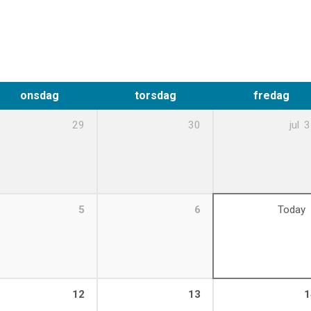
onsdag
torsdag
fredag
29
30
jul
3
5
6
Today
12
13
1