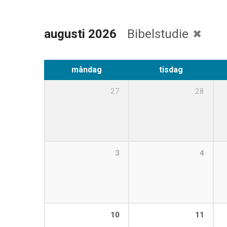
augusti 2026
Bibelstudie
måndag
tisdag
27
28
3
4
10
11