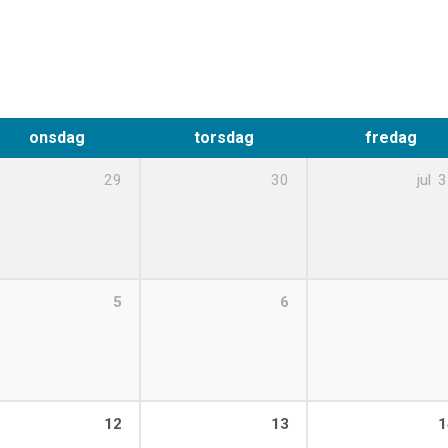
onsdag
torsdag
fredag
29
30
jul
3
5
6
12
13
1