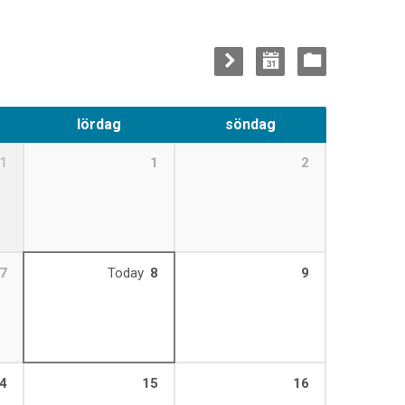
lördag
söndag
1
1
2
7
Today
8
9
4
15
16