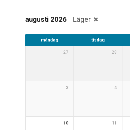
augusti 2026
Läger
måndag
tisdag
27
28
3
4
10
11