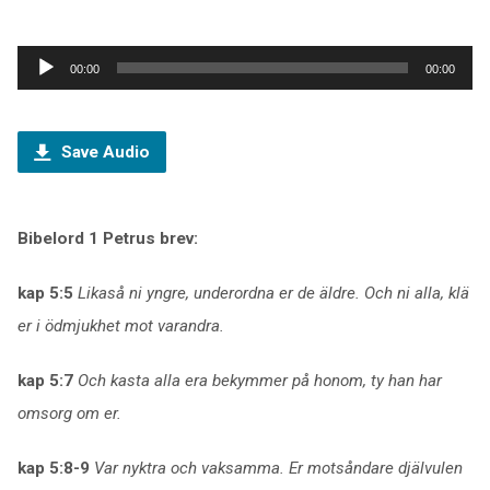
Ljudspelare
00:00
00:00
Save Audio
Bibelord 1 Petrus brev:
kap 5:5
Likaså ni yngre, underordna er de äldre. Och ni alla, klä
er i ödmjukhet mot varandra.
kap 5:7
Och kasta alla era bekymmer på honom, ty han har
omsorg om er.
kap 5:8-9
Var nyktra och vaksamma. Er motsåndare djälvulen