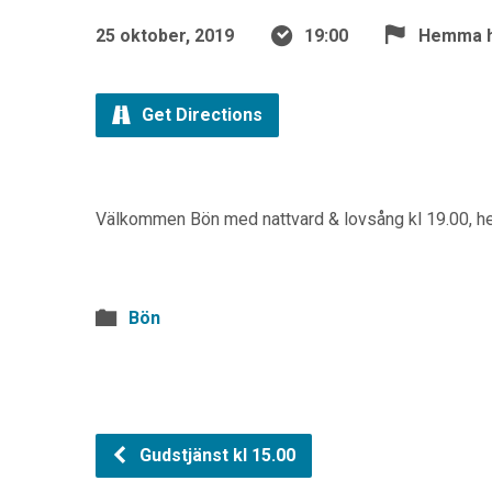
25 oktober, 2019
19:00
Hemma h
Get Directions
Välkommen Bön med nattvard & lovsång kl 19.00, he
Bön
Gudstjänst kl 15.00