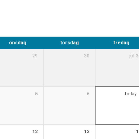
onsdag
torsdag
fredag
29
30
jul
3
5
6
Today
12
13
1