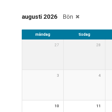
augusti 2026
Bön
måndag
tisdag
27
28
3
4
10
11