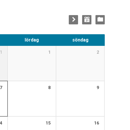
lördag
söndag
1
1
2
7
8
9
4
15
16