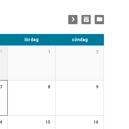
lördag
söndag
1
1
2
7
8
9
4
15
16