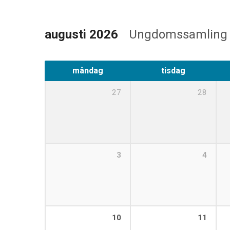
augusti 2026
Ungdomssamlin
måndag
tisdag
27
28
3
4
10
11