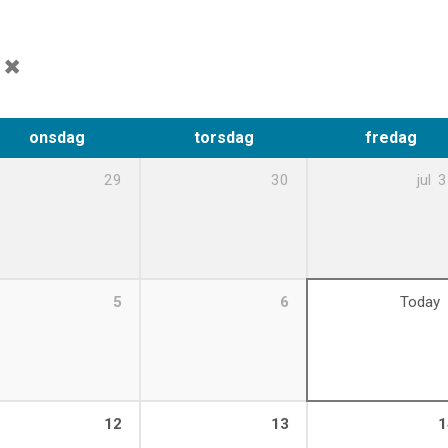
g
onsdag
torsdag
fredag
29
30
jul
3
5
6
Today
12
13
1